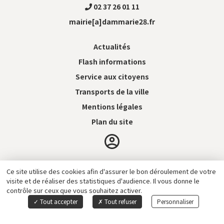
02 37 26 01 11
mairie[a]dammarie28.fr
Actualités
Flash informations
Service aux citoyens
Transports de la ville
Mentions légales
Plan du site
Ce site utilise des cookies afin d'assurer le bon déroulement de votre
Gestion des cookies
visite et de réaliser des statistiques d'audience. Il vous donne le
Création de site internet Captusite
contrôle sur ceux que vous souhaitez activer.
Tout accepter
Tout refuser
Personnaliser