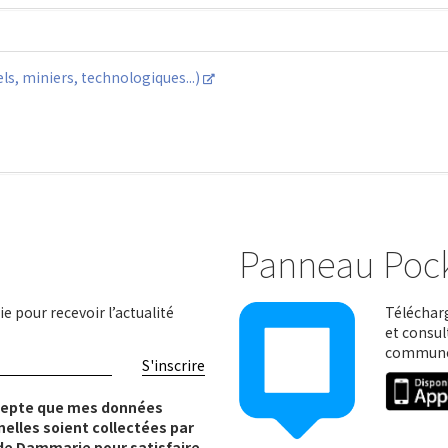
els, miniers, technologiques...)
Panneau Poc
e pour recevoir l’actualité
Télécharg
et consul
communes
S'inscrire
cepte que mes données
elles soient collectées par
e de Dammarie pour satisfaire