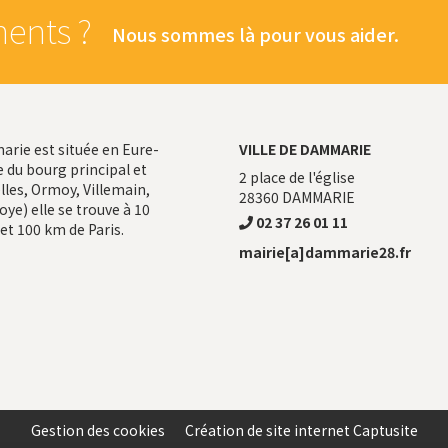
ents ?
Nous sommes là pour vous aider.
ie est située en Eure-
VILLE DE DAMMARIE
 du bourg principal et
2 place de l'église
les, Ormoy, Villemain,
28360
DAMMARIE
ye) elle se trouve à 10
02 37 26 01 11
et 100 km de Paris.
mairie[a]dammarie28.fr
Gestion des cookies
Création de site internet Captusite