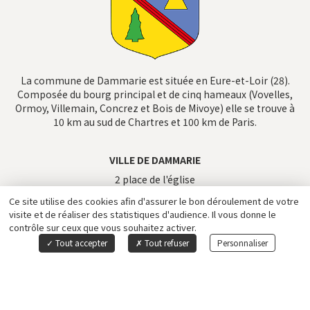
La commune de Dammarie est située en Eure-et-Loir (28).
Composée du bourg principal et de cinq hameaux (Vovelles,
Ormoy, Villemain, Concrez et Bois de Mivoye) elle se trouve à
10 km au sud de Chartres et 100 km de Paris.
VILLE DE DAMMARIE
2 place de l'église
28360
DAMMARIE
Ce site utilise des cookies afin d'assurer le bon déroulement de votre
02 37 26 01 11
visite et de réaliser des statistiques d'audience. Il vous donne le
contrôle sur ceux que vous souhaitez activer.
mairie[a]dammarie28.fr
Tout accepter
Tout refuser
Personnaliser
Actualités
Flash informations
Service aux citoyens