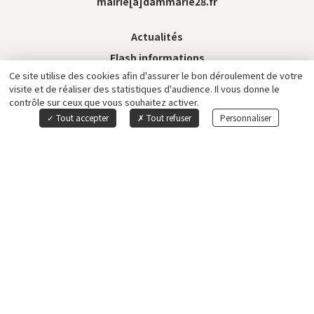
mairie[a]dammarie28.fr
Actualités
Flash informations
Ce site utilise des cookies afin d'assurer le bon déroulement de votre
Service aux citoyens
visite et de réaliser des statistiques d'audience. Il vous donne le
Transports de la ville
contrôle sur ceux que vous souhaitez activer.
Tout accepter
Tout refuser
Personnaliser
Mentions légales
Plan du site
Gestion des cookies
Création de site internet Captusite