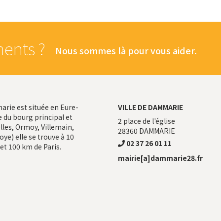
ents ?
Nous sommes là pour vous aider.
ie est située en Eure-
VILLE DE DAMMARIE
 du bourg principal et
2 place de l'église
les, Ormoy, Villemain,
28360
DAMMARIE
ye) elle se trouve à 10
02 37 26 01 11
et 100 km de Paris.
mairie[a]dammarie28.fr