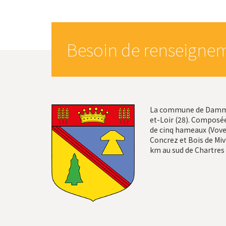
Besoin de renseignem
La commune de Dammar
et-Loir (28). Composée
de cinq hameaux (Vovel
Concrez et Bois de Mivo
km au sud de Chartres 