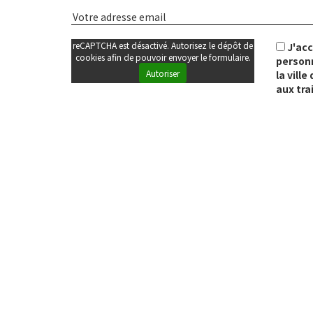
reCAPTCHA est désactivé. Autorisez le dépôt de
J'ac
cookies afin de pouvoir envoyer le formulaire.
personn
Autoriser
la vill
aux tra