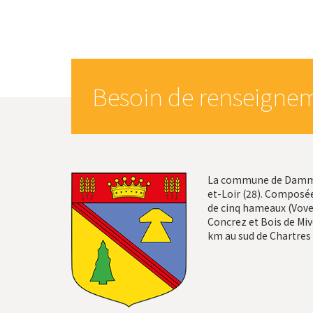
Besoin de renseignem
La commune de Dammar
et-Loir (28). Composée
de cinq hameaux (Vovel
Concrez et Bois de Mivo
km au sud de Chartres 