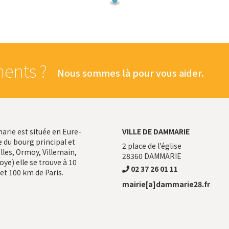
ents ?
Nous sommes là pour vous aider.
ie est située en Eure-
VILLE DE DAMMARIE
 du bourg principal et
2 place de l'église
les, Ormoy, Villemain,
28360
DAMMARIE
ye) elle se trouve à 10
02 37 26 01 11
et 100 km de Paris.
mairie[a]dammarie28.fr