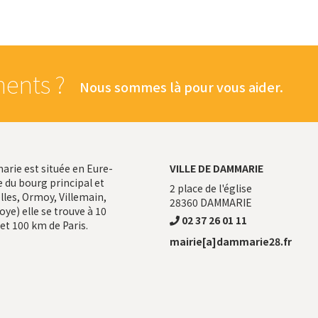
ents ?
Nous sommes là pour vous aider.
ie est située en Eure-
VILLE DE DAMMARIE
 du bourg principal et
2 place de l'église
les, Ormoy, Villemain,
28360
DAMMARIE
ye) elle se trouve à 10
02 37 26 01 11
et 100 km de Paris.
mairie[a]dammarie28.fr