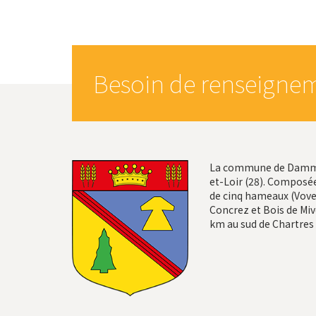
Besoin de renseignem
La commune de Dammar
et-Loir (28). Composée
de cinq hameaux (Vovel
Concrez et Bois de Mivo
km au sud de Chartres 