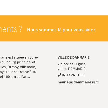
ents ?
Nous sommes là pour vous aider.
ie est située en Eure-
VILLE DE DAMMARIE
 du bourg principal et
2 place de l'église
les, Ormoy, Villemain,
28360
DAMMARIE
ye) elle se trouve à 10
02 37 26 01 11
et 100 km de Paris.
mairie[a]dammarie28.fr