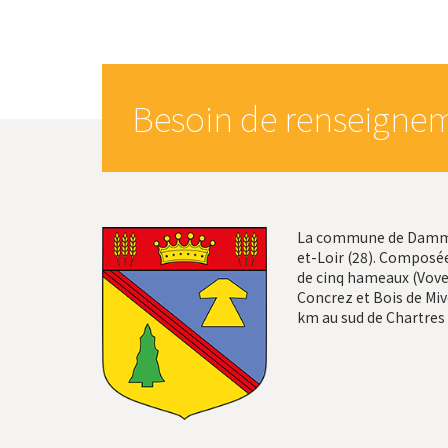
Besoin de renseignem
La commune de Dammar
et-Loir (28). Composée
de cinq hameaux (Vovel
Concrez et Bois de Mivo
km au sud de Chartres 