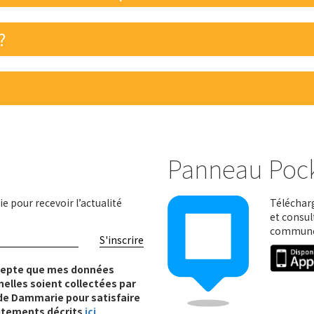
?
Panneau Poc
e pour recevoir l’actualité
Télécharg
et consul
communes
S'inscrire
cepte que mes données
elles soient collectées par
e de Dammarie pour satisfaire
itements décrits
ici