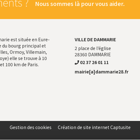
ents ?
Nous sommes là pour vous aider.
ie est située en Eure-
VILLE DE DAMMARIE
 du bourg principal et
2 place de l'église
les, Ormoy, Villemain,
28360
DAMMARIE
ye) elle se trouve à 10
02 37 26 01 11
et 100 km de Paris.
mairie[a]dammarie28.fr
Gestion des cookies
Création de site internet Captusite