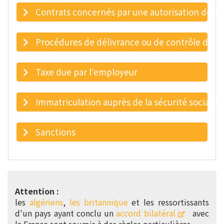
Contrats concernés par une autorisation de tra
Procédures de délivrance ou de contrôle d'une 
Taxe due par l'employeur
Immatriculation auprès de la sécurité sociale
Sanctions
Attention :
les
algériens
,
les britannique
et les ressortissants
d'un pays ayant conclu un
accord bilatéral
avec