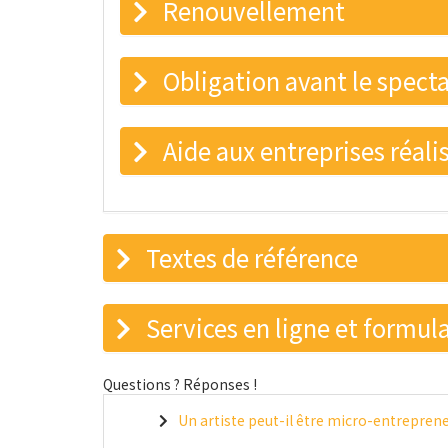
Renouvellement
Obligation avant le spect
Aide aux entreprises réali
Textes de référence
Services en ligne et formula
Questions ? Réponses !
Un artiste peut-il être micro-entreprene