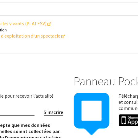
cles vivants (PLATESV)
ation
n d'exploitation d'un spectacle
Panneau Poc
e pour recevoir l’actualité
Télécharg
et consul
communes
S'inscrire
cepte que mes données
elles soient collectées par
e de Dammarie pour satisfaire