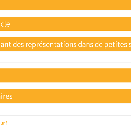
acle
sant des représentations dans de petites s
ires
ur ?