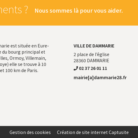
ents ?
Nous sommes là pour vous aider.
ie est située en Eure-
VILLE DE DAMMARIE
 du bourg principal et
2 place de l'église
les, Ormoy, Villemain,
28360
DAMMARIE
ye) elle se trouve à 10
02 37 26 01 11
et 100 km de Paris.
mairie[a]dammarie28.fr
Gestion des cookies
Création de site internet Captusite