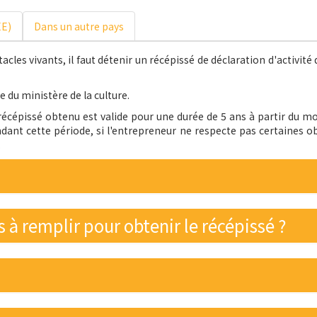
EE)
Dans un autre pays
cles vivants, il faut détenir un récépissé de déclaration d'activité 
e du ministère de la culture.
récépissé obtenu est valide pour une durée de 5 ans à partir du mo
nt cette période, si l'entrepreneur ne respecte pas certaines oblig
.
 à remplir pour obtenir le récépissé ?